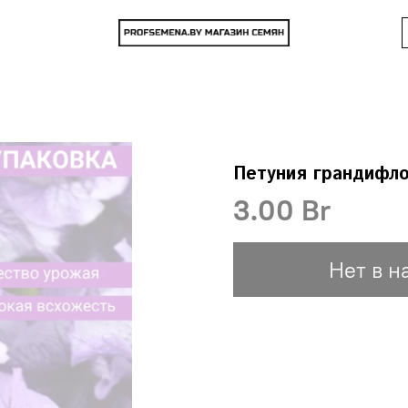
Петуния грандифл
3.00 Br
Нет в н