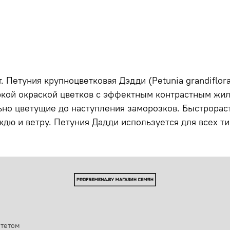
 Петуния крупноцветковая Дэдди (Petunia grandiflor
ркой окраской цветков с эффектным контрастным жи
льно цветущие до наступления заморозков. Быстрорас
ждю и ветру. Петуния Дадди используется для всех ти
итетом