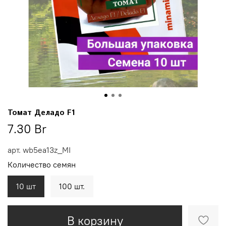
Томат Деладо F1
7.30 Br
арт.
wb5ea13z_MI
Количество семян
10 шт
100 шт.
В корзину